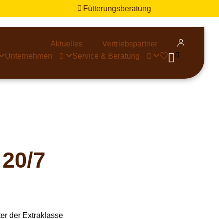
Fütterungsberatung


Aktuelles
Vertriebspartner


Unternehmen
Service & Beratung



20/7
ter der Extraklasse