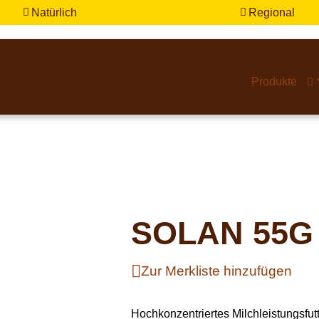
Natürlich
Regional


Produkte

SOLAN 55G 
Zur Merkliste hinzufügen
Hochkonzentriertes Milchleistungsfut