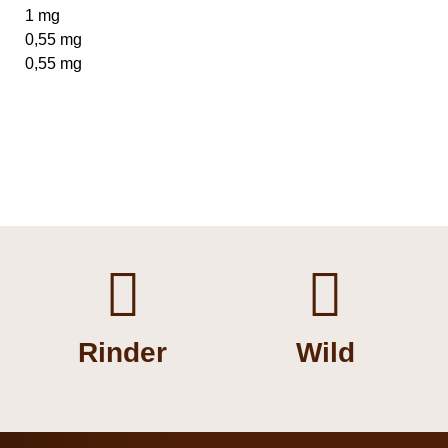
1 mg
0,55 mg
0,55 mg


Rinder
Wild