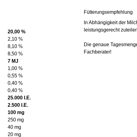
Fütterungsempfehlung
In Abhängigkeit der Mil
leistungsgerecht zuteile
20,00 %
2,10 %
Die genaue Tagesmenge 
8,10 %
Fachberater!
8,50 %
7 MJ
1,00 %
0,55 %
0,40 %
0,40 %
25.000 I.E.
2.500 I.E.
100 mg
250 mg
40 mg
20 mg