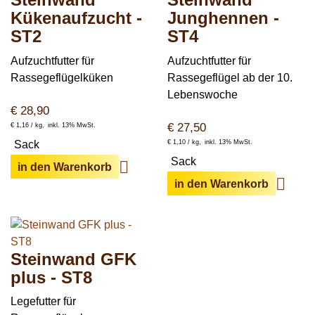
Wildschweine
Enten & Gänse
Ziegen
Kükenaufzucht -
Junghennen -
Katzen
Rohstoffe & Einzelfuttermittel
Einstreu
SOLAN-VET
Puten
ST2
ST4
Kaninchen
Stall & Co
Rassegeflügel
Aufzuchtfutter für
Aufzuchtfutter für
Rassegeflügelküken
Rassegeflügel ab der 10.
Hygieneprodukte
Lebenswoche
Stallbedarf
€
28,90
€
27,50
€
1,16 /
kg
inkl. 13% MwSt.
Einstreu
Sack
€
1,10 /
kg
inkl. 13% MwSt.
Siliermittel
Sack
in den Warenkorb
Werbeartikel
in den Warenkorb
Steinwand GFK
plus - ST8
Legefutter für