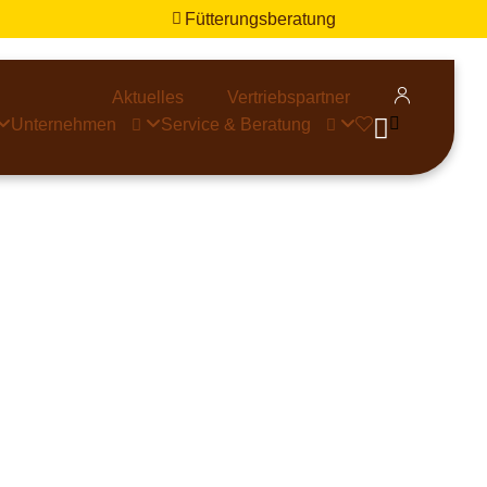
Fütterungsberatung


Aktuelles
Vertriebspartner


Unternehmen
Service & Beratung


