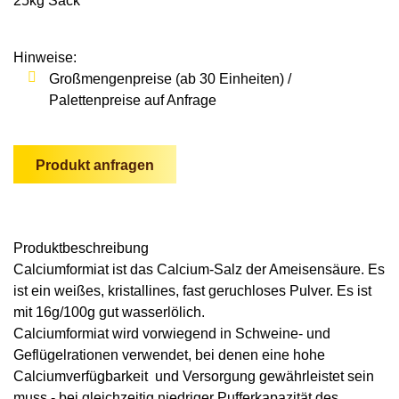
25kg Sack
Wildschweine
Enten & Gänse
Ziegen
Katzen
Rohstoffe & Einzelfuttermittel
Einstreu
SOLAN-VET
Puten
Kaninchen
Hinweise:
Stall & Co
Rassegeflügel
Großmengenpreise (ab 30 Einheiten) /
Hygieneprodukte
Palettenpreise auf Anfrage
Stallbedarf
Einstreu
Produkt anfragen
Siliermittel
Werbeartikel
Produkt­beschreibung
Calciumformiat ist das Calcium-Salz der Ameisensäure. Es
ist ein weißes, kristallines, fast geruchloses Pulver. Es ist
mit 16g/100g gut wasserlölich.
Calciumformiat wird vorwiegend in Schweine- und
Geflügelrationen verwendet, bei denen eine hohe
Calciumverfügbarkeit und Versorgung gewährleistet sein
muss - bei gleichzeitig niedriger Pufferkapazität des