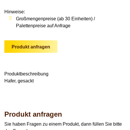
Wildschweine
Enten & Gänse
Ziegen
Katzen
Rohstoffe & Einzelfuttermittel
Einstreu
SOLAN-VET
Hinweise:
Puten
Kaninchen
Großmengenpreise (ab 30 Einheiten) /
Stall & Co
Rassegeflügel
Palettenpreise auf Anfrage
Hygieneprodukte
Stallbedarf
Produkt anfragen
Einstreu
Siliermittel
Produkt­beschreibung
Werbeartikel
Hafer, gesackt
Produkt anfragen
Sie haben Fragen zu einem Produkt, dann füllen Sie bitte