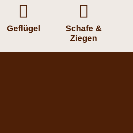


Geflügel
Schafe &
Ziegen