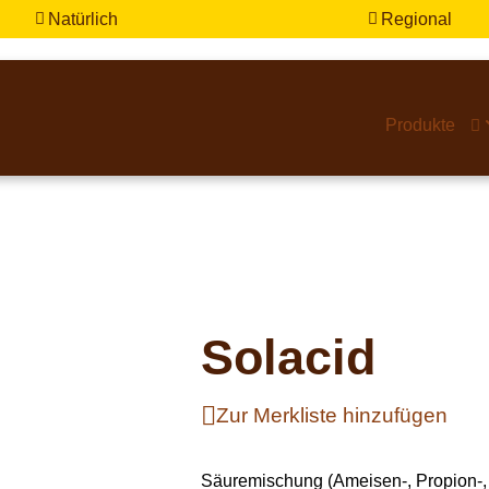
Natürlich
Regional


Produkte

Solacid
Zur Merkliste hinzufügen
Säuremischung (Ameisen-, Propion-, 