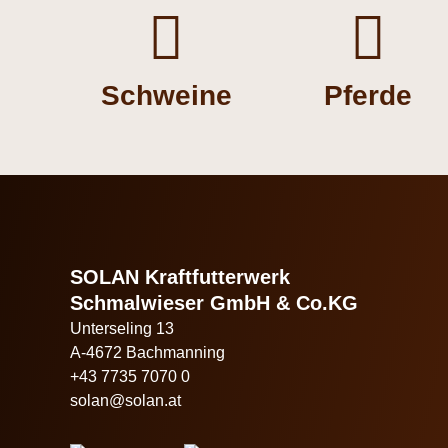


Schweine
Pferde
SOLAN Kraftfutterwerk
Schmalwieser GmbH & Co.KG
Unterseling 13
A-4672 Bachmanning
+43 7735 7070 0
solan@solan.at