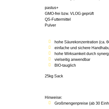
pastus+
GMO-frei bzw. VLOG geprüft
QS-Futter­mittel
Pulver
hohe Säurekonzentration (ca. 
einfache und sichere Handhab
hohe Wirksamkeit durch synergi
vielseitig anwendbar
BIO-tauglich
25kg Sack
Hinweise:
Großmengenpreise (ab 30 Einhei