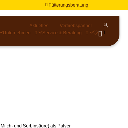
Fütterungsberatung


Aktuelles
Vertriebspartner


Unternehmen
Service & Beratung



Milch- und Sorbinsäure) als Pulver