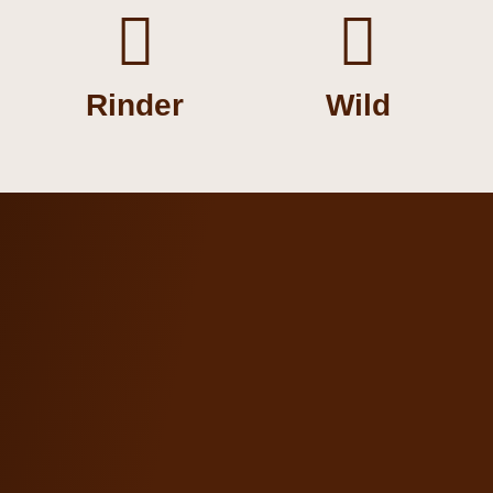


Rinder
Wild