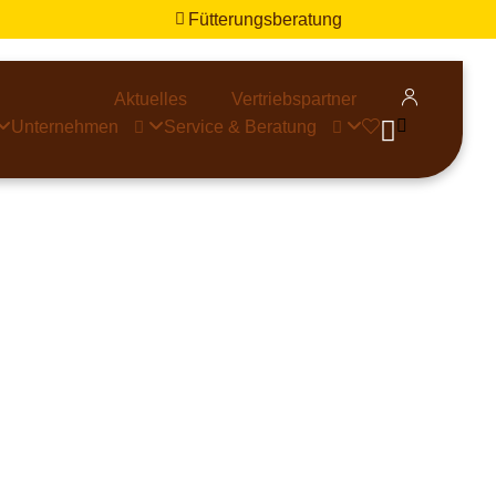
Fütterungsberatung


Aktuelles
Vertriebspartner


Unternehmen
Service & Beratung


