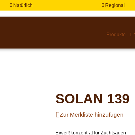
Natürlich
Regional


Produkte

SOLAN 139
Zur Merkliste hinzufügen
Eiweißkonzentrat für Zuchtsauen