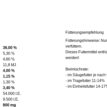
Fütterungsempfehlung
Fütterungshinweise: Nur
verfüttern.
36,00 %
Dieses Futtermittel enthä
5,30 %
werden!
4,60 %
11,8 MJ
Beimischrate:
4,00 %
- im Säugefutter je na
1,15 %
- im Tragefutter 11-14%
1,30 %
- im Einheitsfutter 14-1
3,40 %
54.000 I.E.
9.500 I.E.
800 mg