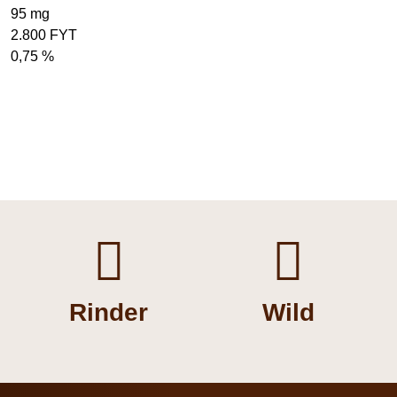
95 mg
2.800 FYT
0,75 %


Rinder
Wild