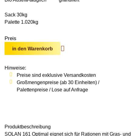
Wildschweine
Enten & Gänse
Ziegen
Katzen
Rohstoffe & Einzelfuttermittel
Einstreu
SOLAN-VET
Puten
Sack 30kg
Kaninchen
Stall & Co
Palette 1.020kg
Rassegeflügel
Hygieneprodukte
Preis
Stallbedarf
in den Warenkorb
Einstreu
Siliermittel
Hinweise:
Preise sind exklusive Versandkosten
Werbeartikel
Großmengenpreise (ab 30 Einheiten) /
Palettenpreise / Lose auf Anfrage
Produkt­beschreibung
SOLAN 161 Optimal
eignet sich für Rationen mit
Gras- und