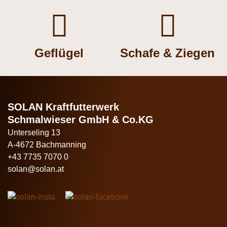


Geflügel
Schafe & Ziegen
SOLAN Kraftfutterwerk
Schmalwieser GmbH & Co.KG
Unterseling 13
A-4672 Bachmanning
+43 7735 7070 0
solan@solan.at