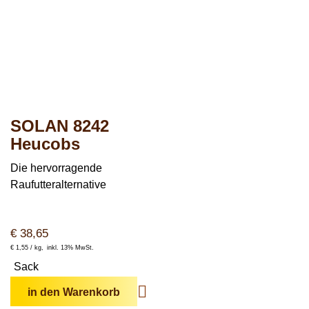
SOLAN 8242
Heucobs
Die hervorragende
Raufutteralternative
€
38,65
€
1,55 /
kg
inkl. 13% MwSt.
Sack
in den Warenkorb