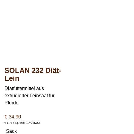
SOLAN 232 Diät-
Lein
Diätfuttermittel aus
extrudierter Leinsaat für
Pferde
€
34,90
€
1,74 /
kg
inkl. 13% MwSt.
Sack