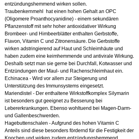
entzündungshemmend wirken sollen.
Traubenkernmehl
hat einen hohen Gehalt an OPC
(Oligomere Proanthocyanidine) - einem sekundären
Pflanzenstoff mit sehr hoher antioxidativer Wirkung
Brombeer- und Himbeerblätter
enthalten Gerbstoffe,
Flavon, Vitamin C und Zitronensäure. Die Gerbstoffe
wirken adstringierend auf Haut und Schleimhäute und
haben zudem eine keimhemmende und antivirale Wirkung.
Deshalb setzt man sie gerne bei Durchfall, Kotwasser und
Entzündungen der Maul- und Rachenschleimhaut ein.
Echinacea
- Wird vor allem zur Steigerung und
Unterstützung des Immunsystems eingesetzt.
Mariendistel
- Der enthaltene Wirkstoffkomplex Silymarin
ist besonders gut geeignet zu Besserung bei
Lebererkrankungen. Ebenso wohltuend bei Magen-Darm-
und Gallenbeschwerden.
Hagebuttenschalen
- Aufgrund des hohen Vitamin C
Anteils sind diese besonders fördernd für die Festigkeit der
Knochen und wirken zudem entzündungshemmend.