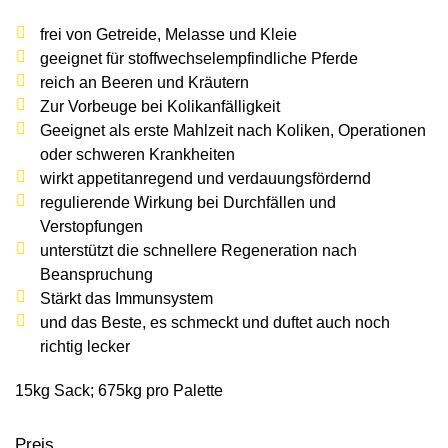
Wildschweine
Enten & Gänse
Ziegen
Katzen
Rohstoffe & Einzelfuttermittel
Einstreu
SOLAN-VET
frei von Getreide, Melasse und Kleie
Puten
Kaninchen
geeignet für stoffwechsel­empfindliche Pferde
Stall & Co
Rassegeflügel
reich an Beeren und Kräutern
Zur Vorbeuge bei Kolik­anfälligkeit
Hygieneprodukte
Geeignet als erste Mahlzeit nach Koliken, Operationen
Stallbedarf
oder schweren Krankheiten
wirkt appetitanregend und verdauungsfördernd
Einstreu
regulierende Wirkung bei Durchfällen und
Siliermittel
Verstopfungen
unterstützt die schnellere Regeneration nach
Werbeartikel
Beanspruchung
Stärkt das Immunsystem
und das Beste, es schmeckt und duftet auch noch
richtig lecker
15kg Sack; 675kg pro Palette
Preis