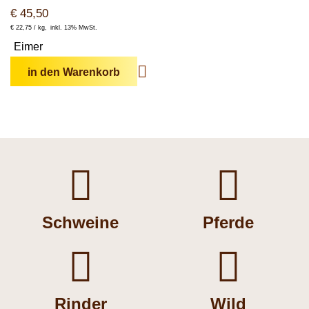
€
45,50
€
22,75 /
kg
inkl. 13% MwSt.
Eimer
in den Warenkorb


Schweine
Pferde


Rinder
Wild