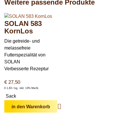
Weitere passende Produkte
SOLAN 583
KornLos
Die getreide- und
melassefreie
Futterspezialität von
SOLAN
Verbesserte Rezeptur
€
27,50
€
1,83 /
kg
inkl. 13% MwSt.
Sack
in den Warenkorb