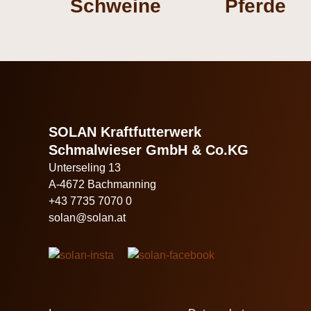
Schweine
Pferde
SOLAN Kraftfutterwerk
Schmalwieser GmbH & Co.KG
Unterseling 13
A-4672 Bachmanning
+43 7735 7070 0
solan@solan.at