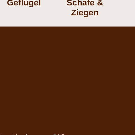
Geflügel
Schafe &
Ziegen