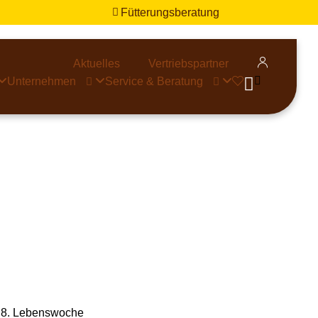
Fütterungsberatung


Aktuelles
Vertriebspartner


Unternehmen
Service & Beratung



r 8. Lebenswoche