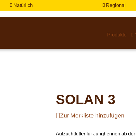
Natürlich
Regional


Produkte

SOLAN 3
Zur Merkliste hinzufügen
Aufzuchtfutter für Junghennen ab de