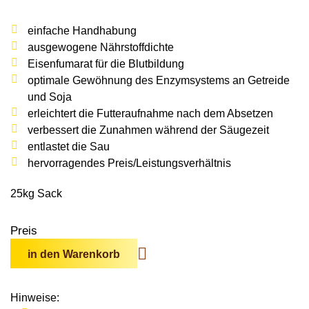
Wildschweine
Enten & Gänse
Ziegen
Katzen
Rohstoffe & Einzelfuttermittel
Einstreu
SOLAN-VET
einfache Handhabung
Puten
Kaninchen
ausgewogene Nährstoffdichte
Stall & Co
Rassegeflügel
Eisenfumarat für die Blutbildung
Hygieneprodukte
optimale Gewöhnung des Enzymsystems an Getreide
und Soja
Stallbedarf
erleichtert die Futteraufnahme nach dem Absetzen
Einstreu
verbessert die Zunahmen während der Säugezeit
entlastet die Sau
Siliermittel
hervorragendes Preis/Leistungsverhältnis
Werbeartikel
25kg Sack
Preis
in den Warenkorb
Hinweise: