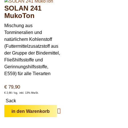
SOLAN 241
MukoTon
Mischung aus
Tonmineralien und
natürlichem Kohlenstoff
(Futtermittelzusatzstoff aus
der Gruppe der Bindemittel,
Fließhilfsstoffe und
Gerinnungshilfsstoffe,
E559) für alle Tierarten
€
79,90
€
2,66 /
kg
inkl. 13% MwSt.
Sack
in den Warenkorb