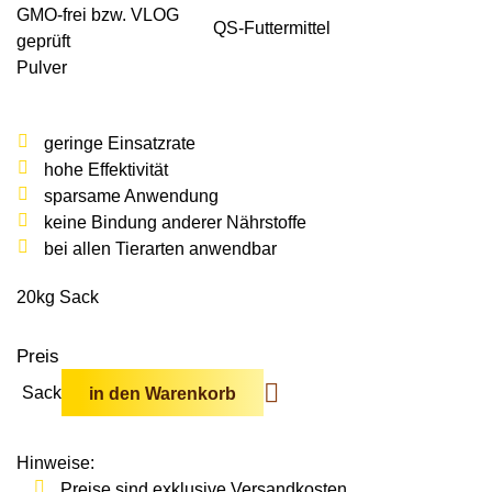
Wildschweine
Enten & Gänse
GMO-frei bzw. VLOG
Ziegen
Katzen
QS-Futter­mittel
Rohstoffe & Einzelfuttermittel
Einstreu
SOLAN-VET
geprüft
Puten
Kaninchen
Pulver
Stall & Co
Rassegeflügel
Hygieneprodukte
geringe Einsatzrate
Stallbedarf
hohe Effektivität
sparsame Anwendung
Einstreu
keine Bindung anderer Nährstoffe
Siliermittel
bei allen Tierarten anwendbar
Werbeartikel
20kg Sack
Preis
Sack
in den Warenkorb
Hinweise:
Preise sind exklusive Versandkosten