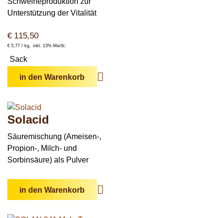
Schweineproduktion zur
Unterstützung der Vitalität
€
115,50
€
5,77 /
kg
inkl. 13% MwSt.
Sack
in den Warenkorb
Solacid
Säuremischung (Ameisen-,
Propion-, Milch- und
Sorbinsäure) als Pulver
in den Warenkorb