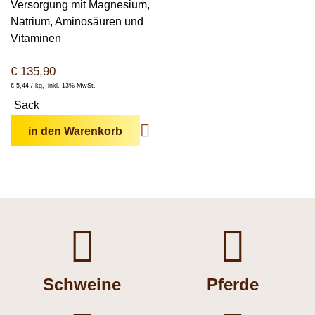
Versorgung mit Magnesium,
Natrium, Aminosäuren und
Vitaminen
€
135,90
€
5,44 /
kg
inkl. 13% MwSt.
Sack
in den Warenkorb


Schweine
Pferde