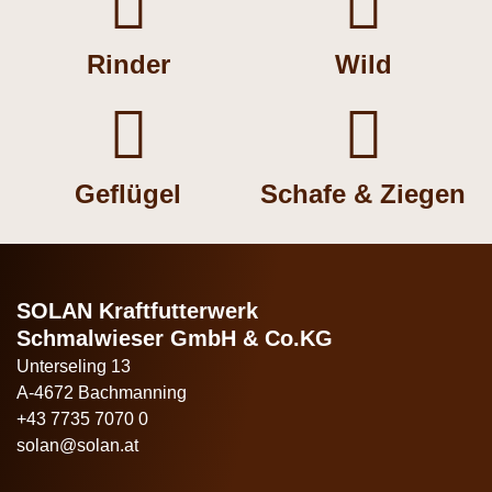


Rinder
Wild


Geflügel
Schafe & Ziegen
SOLAN Kraftfutterwerk
Schmalwieser GmbH & Co.KG
Unterseling 13
A-4672 Bachmanning
+43 7735 7070 0
solan@solan.at