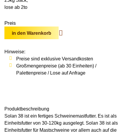
25kg Sack,
Wildschweine
Enten & Gänse
Ziegen
Katzen
lose ab 2to
Rohstoffe & Einzelfuttermittel
Einstreu
SOLAN-VET
Puten
Kaninchen
Stall & Co
Preis
Rassegeflügel
Hygieneprodukte
in den Warenkorb
Stallbedarf
Hinweise:
Einstreu
Preise sind exklusive Versandkosten
Siliermittel
Großmengenpreise (ab 30 Einheiten) /
Palettenpreise / Lose auf Anfrage
Werbeartikel
Produkt­beschreibung
Solan 38 ist ein fertiges Schweinemastfutter. Es ist als
Einheitsfutter von 30-120kg ausgelegt. Solan 38 ist als
Einheitsfutter für Mastschweine vor allem auch auf die