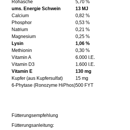
Rohasche
5,70 %
ums. Energie Schwein
13 MJ
Calcium
0,82 %
Phosphor
0,53 %
Natrium
0,21 %
Magnesium
0,25 %
Lysin
1,06 %
Methionin
0,30 %
Vitamin A
6.000 I.E.
Vitamin D3
1.600 I.E.
Vitamin E
130 mg
Kupfer (aus Kupfersulfat)
15 mg
6-Phytase (Ronozyme HiPhos)
500 FYT
Fütterungsempfehlung
Fütterungsanleitung: