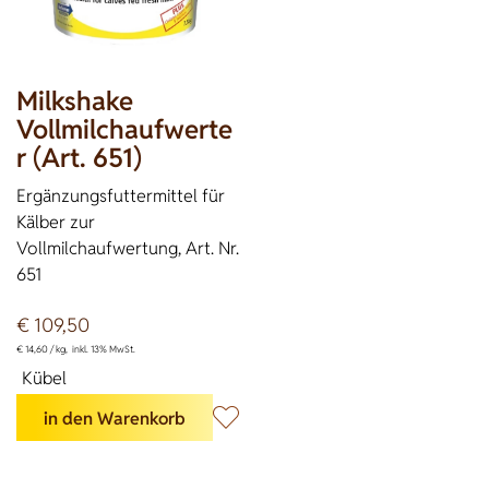
Milkshake
Vollmilchaufwerte
r (Art. 651)
Ergänzungsfuttermittel für
Kälber zur
Vollmilchaufwertung, Art. Nr.
651
€
109,50
€
14,60 /
kg
inkl. 13% MwSt.
Kübel
in den Warenkorb