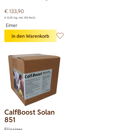
€
133,90
€
13,39 /
kg
inkl. 13% MwSt.
Eimer
in den Warenkorb
CalfBoost Solan
851
Flüssiges