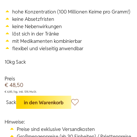
hohe Konzentration (100 Millionen Keime pro Gramm!)
keine Absetzfristen
keine Nebenwirkungen
löst sich in der Tränke
mit Medikamenten kombinierbar
flexibel und vielseitig anwendbar
10kg Sack
Preis
€
48,50
€
4,85 /
kg
inkl. 13% MwSt.
Sack
in den Warenkorb
Hinweise:
Preise sind exklusive Versandkosten
Großmengenpreise (ab 30 Einheiten) / Palettenpreise