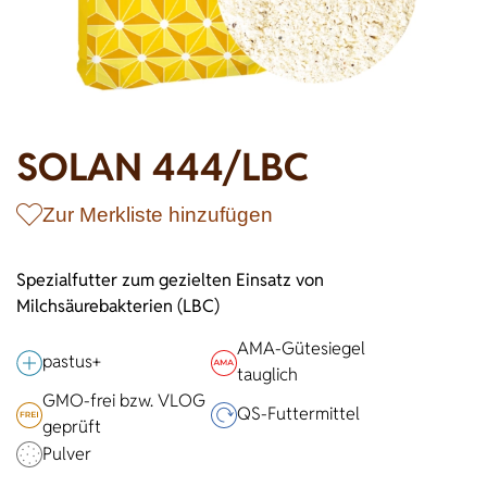
Wildschweine
Enten & Gänse
Ziegen
Katzen
Rohstoffe & Einzelfuttermittel
Einstreu
SOLAN-VET
Puten
Kaninchen
Stall & Co
Rassegeflügel
Hygieneprodukte
SOLAN 444/LBC
Stallbedarf
Einstreu
Zur Merkliste hinzufügen
Siliermittel
Werbeartikel
Spezialfutter zum gezielten Einsatz von
Milchsäurebakterien (LBC)
AMA-Gütesiegel
pastus+
tauglich
GMO-frei bzw. VLOG
QS-Futter­mittel
geprüft
Pulver