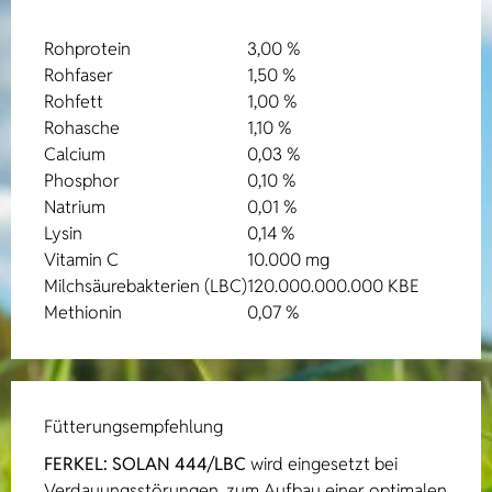
Rohprotein
3,00 %
Rohfaser
1,50 %
Rohfett
1,00 %
Rohasche
1,10 %
Calcium
0,03 %
Phosphor
0,10 %
Natrium
0,01 %
Lysin
0,14 %
Vitamin C
10.000 mg
Milchsäurebakterien (LBC)
120.000.000.000 KBE
Methionin
0,07 %
Fütterungsempfehlung
FERKEL:
SOLAN 444/LBC
wird eingesetzt bei
Verdauungsstörungen, zum Aufbau einer optimalen