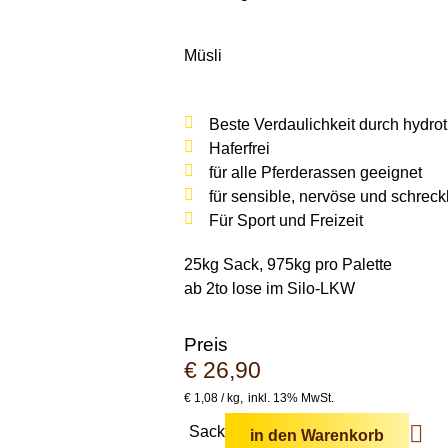
Müsli
Beste Verdaulichkeit
durch hydrot
Haferfrei
für
alle Pferderassen
geeignet
für
sensible, nervöse und schreck
Für
Sport
und
Freizeit
25kg Sack, 975kg pro Palette
ab 2to lose im Silo-LKW
Preis
€
26,90
€
1,08 /
kg
inkl. 13% MwSt.
Sack
in den Warenkorb