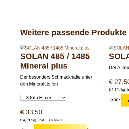
Weitere passende Produkte
SOLAN 485 / 1485
SOLA
Mineral plus
Der Allro
Der besonders Schmackhafte unter
€
27,5
den Mineralstoffen
€
1,10 /
kg
i
Sack
€
33,50
€
4,19 /
kg
inkl. 13% MwSt.