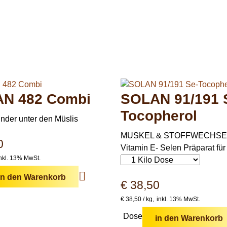
N 482 Combi
SOLAN 91/191 
Tocopherol
under unter den Müslis
MUSKEL & STOFFWECHSE
0
Vitamin E- Selen Präparat für
nkl. 13% MwSt.
in den Warenkorb
€
38,50
€
38,50 /
kg
inkl. 13% MwSt.
Dose
in den Warenkorb