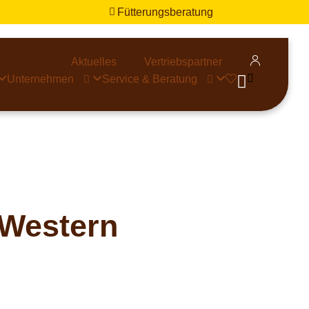
Fütterungsberatung


Aktuelles
Vertriebspartner


Unternehmen
Service & Beratung



Western