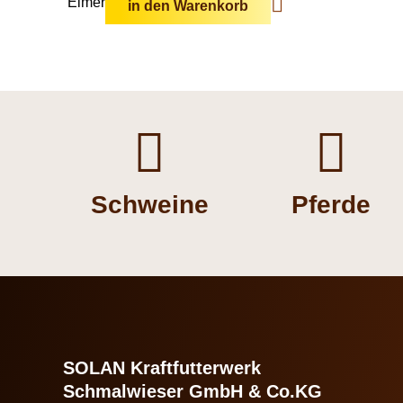
Eimer
in den Warenkorb


Schweine
Pferde
SOLAN Kraftfutterwerk
Schmalwieser GmbH & Co.KG