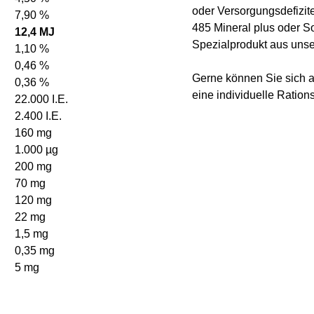
oder Versorgungsdefizit
7,90 %
485 Mineral plus
oder
So
12,4 MJ
Spezialprodukt
aus unse
1,10 %
0,46 %
Gerne können Sie sich a
0,36 %
eine individuelle Ration
22.000 I.E.
2.400 I.E.
160 mg
1.000 µg
200 mg
70 mg
120 mg
22 mg
1,5 mg
0,35 mg
5 mg