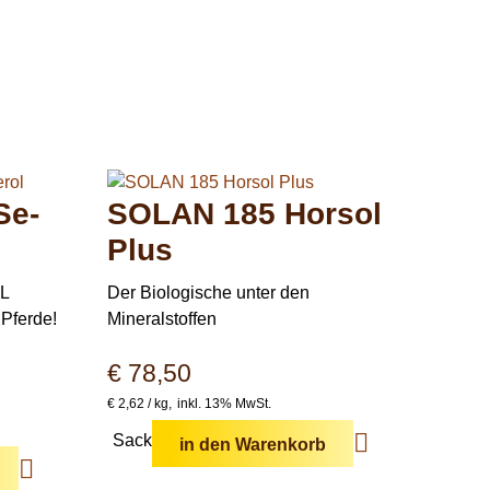
Se-
SOLAN 185 Horsol
Plus
L
Der Biologische unter den
 Pferde!
Mineralstoffen
€
78,50
€
2,62 /
kg
inkl. 13% MwSt.
Sack
in den Warenkorb