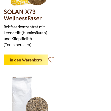
SOLAN X73
WellnessFaser
Rohfaserkonzentrat mit
Leonardit (Huminsäuren)
und Klioptilolith
(Tonmineralien)
in den Warenkorb