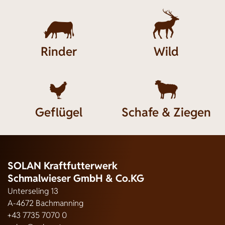


Rinder
Wild


Geflügel
Schafe & Ziegen
SOLAN Kraftfutterwerk
Schmalwieser GmbH & Co.KG
Unterseling 13
A-4672 Bachmanning
+43 7735 7070 0