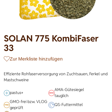
Wildschweine
Enten & Gänse
Ziegen
Katzen
Rohstoffe & Einzelfuttermittel
Einstreu
SOLAN-VET
Puten
Kaninchen
Stall & Co
Rassegeflügel
Hygieneprodukte
SOLAN 775 KombiFaser
Stallbedarf
33
Einstreu
Siliermittel
Zur Merkliste hinzufügen
Werbeartikel
Effiziente Rohfaserversorgung von Zuchtsauen, Ferkel und
Mastschweine
AMA-Gütesiegel
pastus+
tauglich
GMO-frei bzw. VLOG
QS-Futter­mittel
geprüft