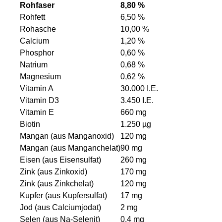
Rohfaser
8,80 %
Rohfett
6,50 %
Rohasche
10,00 %
Calcium
1,20 %
Phosphor
0,60 %
Natrium
0,68 %
Magnesium
0,62 %
Vitamin A
30.000 I.E.
Vitamin D3
3.450 I.E.
Vitamin E
660 mg
Biotin
1.250 µg
Mangan (aus Manganoxid)
120 mg
Mangan (aus Manganchelat)
90 mg
Eisen (aus Eisensulfat)
260 mg
Zink (aus Zinkoxid)
170 mg
Zink (aus Zinkchelat)
120 mg
Kupfer (aus Kupfersulfat)
17 mg
Jod (aus Calciumjodat)
2 mg
Selen (aus Na-Selenit)
0,4 mg