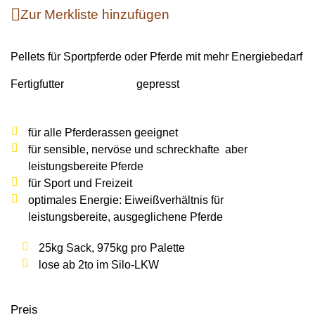
Wildschweine
Enten & Gänse
Ziegen
Zur Merkliste hinzufügen
Katzen
Rohstoffe & Einzelfuttermittel
Einstreu
SOLAN-VET
Puten
Kaninchen
Stall & Co
Pellets für Sportpferde oder Pferde mit mehr Energiebedarf
Rassegeflügel
Hygieneprodukte
Fertigfutter
gepresst
Stallbedarf
Einstreu
für
alle Pferderassen
geeignet
für
sensible, nervöse und schreckhafte aber
Siliermittel
leistungsbereite
Pferde
Werbeartikel
für
Sport
und
Freizeit
optimales Energie: Eiweißverhältnis für
leistungsbereite, ausgeglichene Pferde
25kg Sack, 975kg pro Palette
lose ab 2to im Silo-LKW
Preis