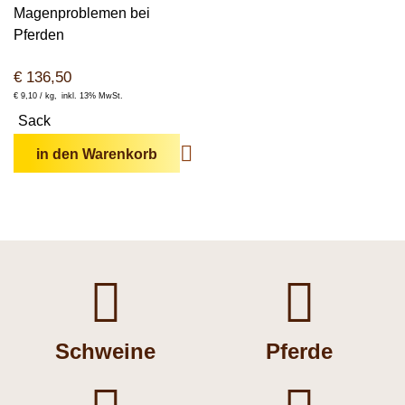
Magenproblemen bei
Pferden
€
136,50
€
9,10 /
kg
inkl. 13% MwSt.
Sack
in den Warenkorb


Schweine
Pferde