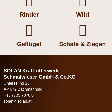


Rinder
Wild


Geflügel
Schafe & Ziegen
SOLAN Kraftfutterwerk
Schmalwieser GmbH & Co.KG
Unterseling 13
A-4672 Bachmanning
+43 7735 7070 0
solan@solan.at