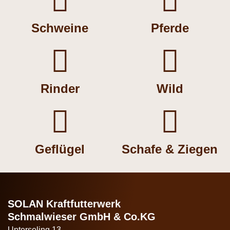


Schweine
Pferde


Rinder
Wild


Geflügel
Schafe & Ziegen
SOLAN Kraftfutterwerk
Schmalwieser GmbH & Co.KG
Unterseling 13