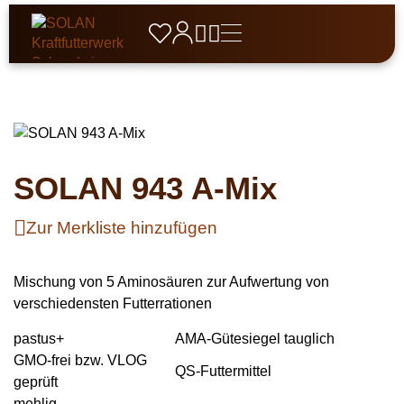





Produkte
Unternehmen
Schweine
Service & Beratung
Über SOLAN

Ansprechpartner

Ferkel
Pferde
SOLAN 943 A-Mix
Geschichte

Fütterungsberatung
Zuchtschweine
Aktuelles
Müsli
Rinder
Vertriebspartner
Qualitätsmanagement
Zur Merkliste hinzufügen
Mastschweine
Leistungen SOLAN
Pellets
Kälber
Wild
Zertifikate und Standards
Eber
Getreidefrei
FAQ
Mastrinder
Rehwild
Geflügel
Mischung von 5 Aminosäuren zur Aufwertung von
Karriere
Mineralfutter
verschiedensten Futterrationen
Downloads
Milchkühe
Rotwild
Aufzuchtfutter
Schafe & Ziegen
Zusatzfutter
pastus+
AMA-Gütesiegel tauglich
Damwild
Legefutter
Lämmer / Kitze
Hund, Katze & Co
GMO-frei bzw. VLOG
Raufutter
QS-Futter­mittel
Fasane
Mastfutter
geprüft
Schafe
Hunde
Spezialfutter
Belohnung
mehlig