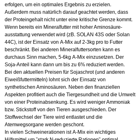
erfolgen, um ein optimales Ergebnis zu erzielen.
Außerdem muss natürlich darauf geachtet werden, dass
der Proteingehalt nicht unter eine kritische Grenze kommt.
Wenn bereits ein Mineralfutter mit hoher Aminosäure­
ausstattung verwendet wird (zB. SOLAN 43S oder Solan
44C), ist der Einsatz von
A-Mix
auf 2-3kg pro to Futter
beschränkt. Bei anderen Mineralfutter­sorten kann es
durchaus Sinn machen, 5-6kg
A-Mix
einzusetzen. Der
Soja-Anteil kann dann um bis zu 6% reduziert werden.
Bei den aktuellen Preisen für Sojaschrot (und anderen
Eiweißfuttermitteln) lohnt sich der Einsatz von
synthetischen Aminosäuren. Neben den finanziellen
Aspekten profitiert auch die Tiergesundheit und die Umwelt
von einer Proteinabsenkung. Es wird weniger Ammoniak
bzw. Stickstoff von den Tieren ausgeschieden. Der
Stoffwechsel der Tiere wird entlastet und die
Atemwegsorgane werden geschont.
In vielen Schweinerationen ist
A-Mix
ein wichtiges
Hilfsmittel um
"stark N-reduzierte Rationen"
optimal