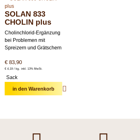
SOLAN 833
CHOLIN plus
Cholinchlorid-Ergänzung
bei Problemen mit
Spreizern und Grätschern
€
83,90
€
4,19 /
kg
inkl. 13% MwSt.
Sack
in den Warenkorb