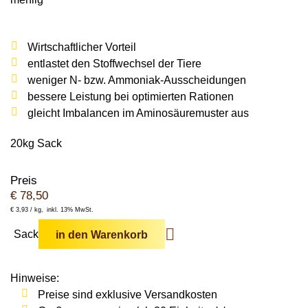
Wildschweine
Enten & Gänse
Ziegen
Katzen
Rohstoffe & Einzelfuttermittel
Einstreu
SOLAN-VET
Puten
Kaninchen
Wirtschaftlicher Vorteil
Stall & Co
Rassegeflügel
entlastet den Stoffwechsel der Tiere
Hygieneprodukte
weniger N- bzw. Ammoniak-Ausscheidungen
bessere Leistung bei optimierten Rationen
Stallbedarf
gleicht Imbalancen im Aminosäuremuster aus
Einstreu
20kg Sack
Siliermittel
Werbeartikel
Preis
€
78,50
€
3,93 /
kg
inkl. 13% MwSt.
Sack
in den Warenkorb
Hinweise:
Preise sind exklusive Versandkosten