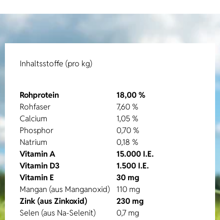
Inhaltsstoffe (pro kg)
Rohprotein
18,00 %
Rohfaser
7,60 %
Calcium
1,05 %
Phosphor
0,70 %
Natrium
0,18 %
Vitamin A
15.000 I.E.
Vitamin D3
1.500 I.E.
Vitamin E
30 mg
Mangan (aus Manganoxid)
110 mg
Zink (aus Zinkoxid)
230 mg
Selen (aus Na-Selenit)
0,7 mg