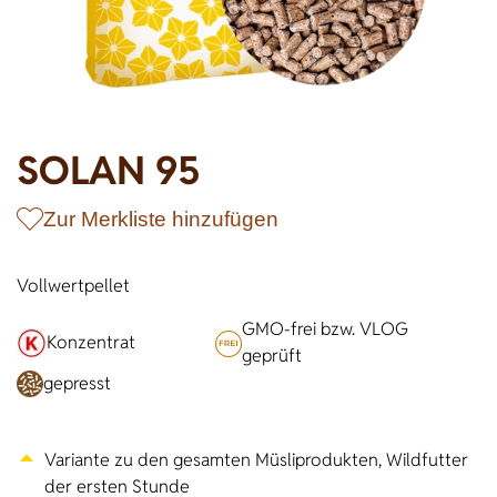
Wildschweine
Enten & Gänse
Ziegen
Katzen
Rohstoffe & Einzelfuttermittel
Einstreu
SOLAN-VET
Puten
Kaninchen
Stall & Co
Rassegeflügel
Hygieneprodukte
SOLAN 95
Stallbedarf
Einstreu
Zur Merkliste hinzufügen
Siliermittel
Werbeartikel
Vollwertpellet
GMO-frei bzw. VLOG
Konzentrat
geprüft
gepresst
Variante zu den gesamten Müsliprodukten, Wildfutter
der ersten Stunde