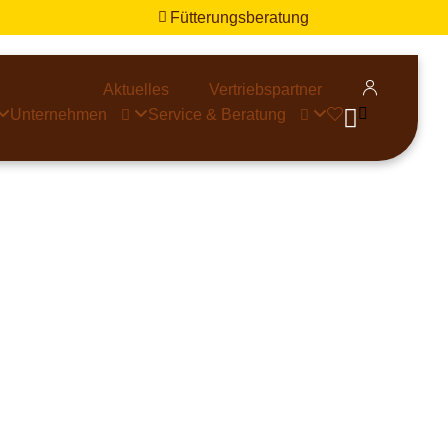
Fütterungsberatung


Aktuelles
Vertriebspartner


Unternehmen
Service & Beratung


