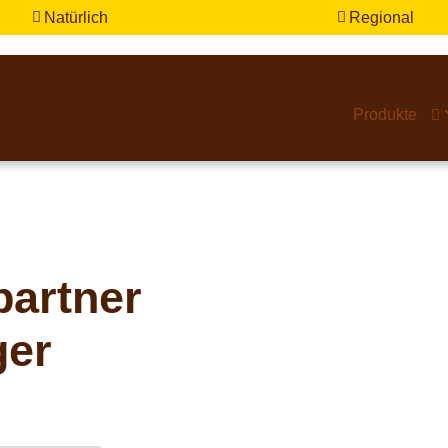
Natürlich
Regional


Produkte

partner
ger