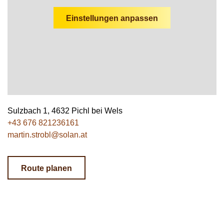
Wildschweine
Enten & Gänse
Ziegen
Katzen
Rohstoffe & Einzelfuttermittel
Einstreu
SOLAN-VET
Einstellungen anpassen
Puten
Kaninchen
Stall & Co
Rassegeflügel
Hygieneprodukte
Stallbedarf
Einstreu
Siliermittel
Sulzbach 1, 4632 Pichl bei Wels
+43 676 821236161
Werbeartikel
martin.strobl@solan.at
Route planen