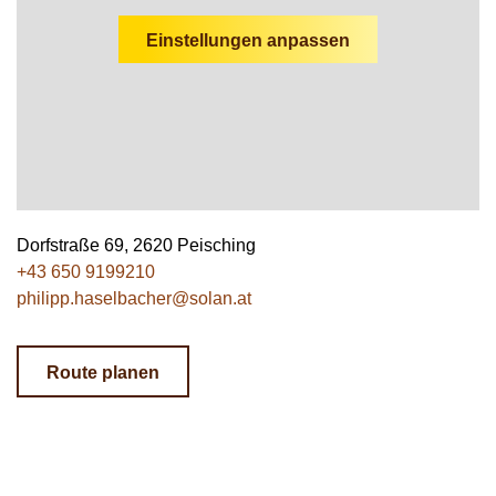
Wildschweine
Enten & Gänse
Ziegen
Katzen
Rohstoffe & Einzelfuttermittel
Einstreu
SOLAN-VET
Einstellungen anpassen
Puten
Kaninchen
Stall & Co
Rassegeflügel
Hygieneprodukte
Stallbedarf
Einstreu
Siliermittel
Dorfstraße 69, 2620 Peisching
+43 650 9199210
Werbeartikel
philipp.haselbacher@solan.at
Route planen