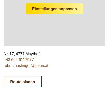
Wildschweine
Enten & Gänse
Ziegen
Katzen
Rohstoffe & Einzelfuttermittel
Einstreu
SOLAN-VET
Einstellungen anpassen
Puten
Kaninchen
Stall & Co
Rassegeflügel
Hygieneprodukte
Stallbedarf
Einstreu
Siliermittel
Nr. 17, 4777 Mayrhof
+43 664 6117977
Werbeartikel
robert.haslinger@solan.at
Route planen