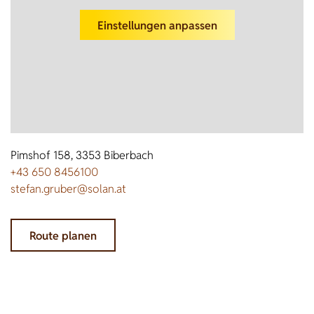
Wildschweine
Enten & Gänse
Ziegen
Katzen
Rohstoffe & Einzelfuttermittel
Einstreu
SOLAN-VET
Einstellungen anpassen
Puten
Kaninchen
Stall & Co
Rassegeflügel
Hygieneprodukte
Stallbedarf
Einstreu
Siliermittel
Pimshof 158, 3353 Biberbach
+43 650 8456100
Werbeartikel
stefan.gruber@solan.at
Route planen