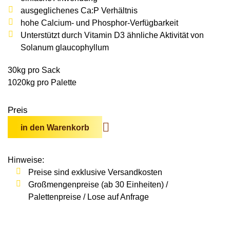
Wildschweine
Enten & Gänse
Ziegen
ausgeglichenes Ca:P Verhältnis
Katzen
Rohstoffe & Einzelfuttermittel
Einstreu
SOLAN-VET
hohe Calcium- und Phosphor-Verfügbarkeit
Puten
Kaninchen
Unterstützt durch Vitamin D3 ähnliche Aktivität von
Stall & Co
Rassegeflügel
Solanum glaucophyllum
Hygieneprodukte
30kg pro Sack
Stallbedarf
1020kg pro Palette
Einstreu
Preis
Siliermittel
in den Warenkorb
Werbeartikel
Hinweise:
Preise sind exklusive Versandkosten
Großmengenpreise (ab 30 Einheiten) /
Palettenpreise / Lose auf Anfrage