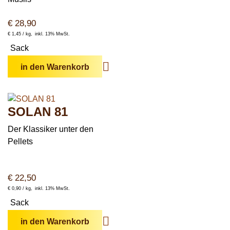
€
28,90
€
1,45 /
kg
inkl. 13% MwSt.
Sack
in den Warenkorb
SOLAN 81
Der
Klassiker
unter den
Pellets
€
22,50
€
0,90 /
kg
inkl. 13% MwSt.
Sack
in den Warenkorb