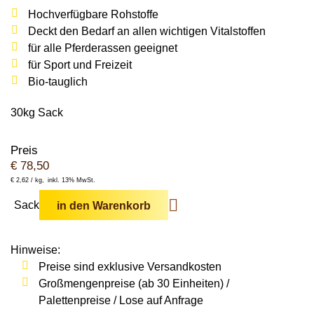
Wildschweine
Enten & Gänse
Ziegen
Hochverfügbare Rohstoffe
Katzen
Rohstoffe & Einzelfuttermittel
Einstreu
SOLAN-VET
Deckt den Bedarf an allen wichtigen Vitalstoffen
Puten
Kaninchen
für
alle Pferderassen
geeignet
Stall & Co
Rassegeflügel
für
Sport
und
Freizeit
Hygieneprodukte
Bio-tauglich
Stallbedarf
30kg Sack
Einstreu
Preis
Siliermittel
€
78,50
Werbeartikel
€
2,62 /
kg
inkl. 13% MwSt.
Sack
in den Warenkorb
Hinweise:
Preise sind exklusive Versandkosten
Großmengenpreise (ab 30 Einheiten) /
Palettenpreise / Lose auf Anfrage