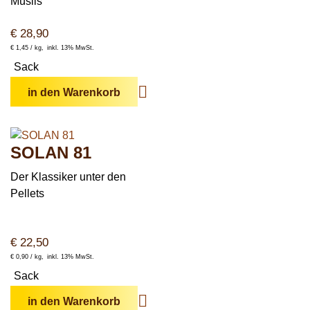
Müslis
€
28,90
€
1,45 /
kg
inkl. 13% MwSt.
Sack
in den Warenkorb
SOLAN 81
Der
Klassiker
unter den
Pellets
€
22,50
€
0,90 /
kg
inkl. 13% MwSt.
Sack
in den Warenkorb