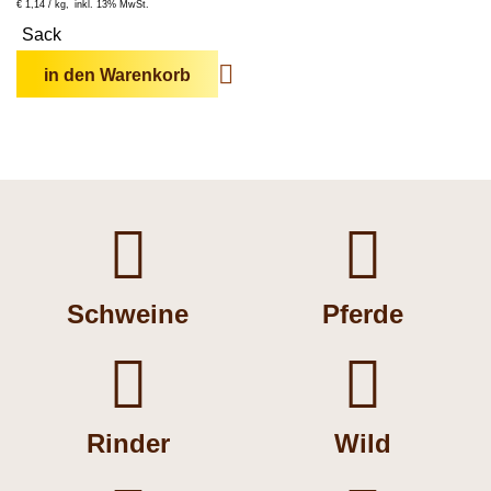
€
1,14 /
kg
inkl. 13% MwSt.
Sack
in den Warenkorb


Schweine
Pferde


Rinder
Wild