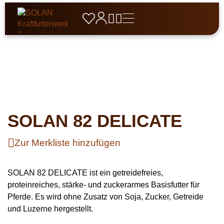





Produkte
Unternehmen
Schweine
Service & Beratung
Über SOLAN

Ansprechpartner

Ferkel
Pferde
Geschichte

Fütterungsberatung
Zuchtschweine
Aktuelles
Müsli
Rinder
SOLAN 82 DELICATE
Vertriebspartner
Qualitätsmanagement
Mastschweine
Leistungen SOLAN
Pellets
Kälber
Wild
Zertifikate und Standards
Zur Merkliste hinzufügen
Eber
Getreidefrei
FAQ
Mastrinder
Rehwild
Geflügel
Karriere
Mineralfutter
Downloads
Milchkühe
Rotwild
SOLAN 82 DELICATE ist ein getreidefreies,
Aufzuchtfutter
Schafe & Ziegen
Zusatzfutter
proteinreiches, stärke- und zuckerarmes Basisfutter für
Damwild
Legefutter
Lämmer / Kitze
Hund, Katze & Co
Pferde. Es wird ohne Zusatz von Soja, Zucker, Getreide
Raufutter
Fasane
und Luzerne hergestellt.
Mastfutter
Schafe
Hunde
Spezialfutter
Belohnung