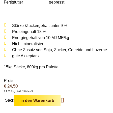
Wildschweine
Fertigfutter
gepresst
Enten & Gänse
Ziegen
Katzen
Rohstoffe & Einzelfuttermittel
Einstreu
SOLAN-VET
Puten
Kaninchen
Stall & Co
Rassegeflügel
Stärke-/Zuckergehalt unter 9 %
Hygieneprodukte
Proteingehalt 18 %
Stallbedarf
Energiegehalt von 10 MJ ME/kg
Nicht mineralisiert
Einstreu
Ohne Zusatz von Soja, Zucker, Getreide und Luzerne
Siliermittel
gute Akzeptanz
Werbeartikel
15kg Säcke, 800kg pro Palette
Preis
€
24,50
€
1,63 /
kg
inkl. 13% MwSt.
Sack
in den Warenkorb