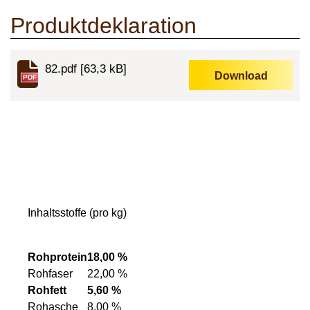
Produktdeklaration
82.pdf
[63,3 kB]
Download
PDF
Inhaltsstoffe (pro kg)
Rohprotein
18,00 %
Rohfaser
22,00 %
Rohfett
5,60 %
Rohasche
8,00 %