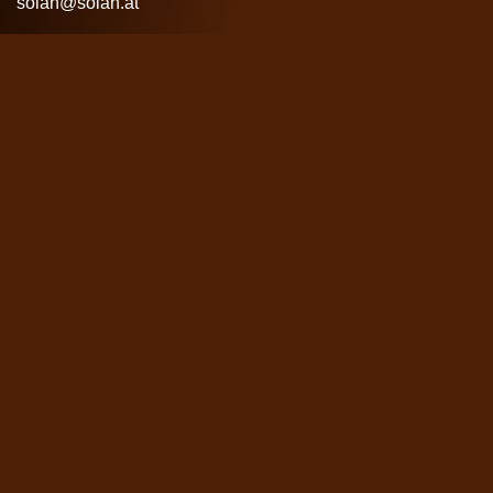
Formular möglich:
solan@solan.at
Bewerbung
Position
*
Impressum
Datenschutz
Persönliche Daten
AGB
Zahlung & Versand
Anrede
*
Vertrag widerrufen
Erklärung zur Barrierefreiheit
Titel
Vorname
*
Nachname
*