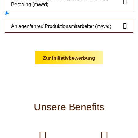

Beratung (m/w/d)

Anlagenfahrer/ Produktionsmitarbeiter (m/w/d)
Anlagenfahrer/
Produktionsmitarbeiter (m/w/d)
Zur Initiativbewerbung
Wir bieten eine interessante und
abwechslungsreiche Tätigkeit, ein angenehmes
Betriebsklima sowie eine attraktive Entlohnung laut
KV (Nahrungs- und Genussmittelindustrie) mit einem
Mindestbruttolohn von € 2.242 - mit Bereitschaft zur
deutlichen Überzahlung je nach Qualifikation.
Unsere Benefits
Ihre Aufgaben:


Herstellung der Produkte nach Rezeptur auf