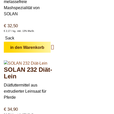
melassefreie
Mashspezialität von
SOLAN
€
32,50
€
2,17 /
kg
inkl. 13% MwSt.
Sack
in den Warenkorb
SOLAN 232 Diät-
Lein
Diätfuttermittel aus
extrudierter Leinsaat für
Pferde
€
34,90