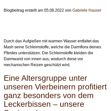
Wildschweine
Enten & Gänse
Ziegen
Katzen
Rohstoffe & Einzelfuttermittel
Einstreu
SOLAN-VET
Blogbeitrag erstellt am
05.08.2022
von
Gabriele Hauser
Puten
Kaninchen
Stall & Co
Rassegeflügel
Hygieneprodukte
Stallbedarf
Durch das
Aufgießen mit warmen Wasser entfaltet das
Einstreu
Mash seine Schleimstoffe
, welche die Darmflora deines
Pferdes unterstützen. Die Schleimstoffe kleiden die
Siliermittel
Darmwand von innen aus, wodurch diese vor
Werbeartikel
mechanischen Reizen geschützt wird.
Eine Altersgruppe unter
unseren Vierbeinern profitiert
ganz besonders von dem
Leckerbissen – unsere