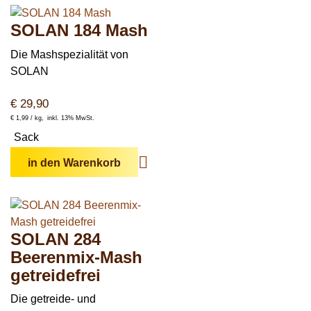
SOLAN 184 Mash
Die Mashspezialität von
SOLAN
€
29,90
€
1,99 /
kg
inkl. 13% MwSt.
Sack
in den Warenkorb
SOLAN 284
Beerenmix-Mash
getreidefrei
Die getreide- und