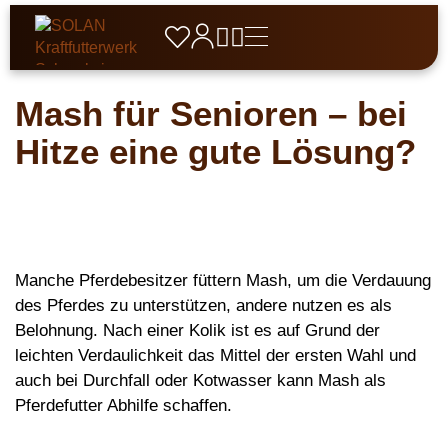





Mash für Senioren – bei
Produkte
Unternehmen
Schweine
Hitze eine gute Lösung?
Service & Beratung
Über SOLAN

Ansprechpartner

Ferkel
Pferde
Geschichte

Fütterungsberatung
Zuchtschweine
Aktuelles
Müsli
Rinder
Vertriebspartner
Qualitätsmanagement
Mastschweine
Leistungen SOLAN
Pellets
Kälber
Wild
Zertifikate und Standards
Manche Pferdebesitzer füttern Mash, um die Verdauung
Eber
Getreidefrei
FAQ
Mastrinder
des Pferdes zu unterstützen, andere nutzen es als
Rehwild
Geflügel
Karriere
Belohnung. Nach einer Kolik ist es auf Grund der
Mineralfutter
Downloads
Milchkühe
Rotwild
Aufzuchtfutter
Schafe & Ziegen
leichten Verdaulichkeit das Mittel der ersten Wahl und
Zusatzfutter
Damwild
auch bei Durchfall oder Kotwasser kann Mash als
Legefutter
Lämmer / Kitze
Hund, Katze & Co
Raufutter
Pferdefutter Abhilfe schaffen.
Fasane
Mastfutter
Schafe
Hunde
Spezialfutter
Belohnung