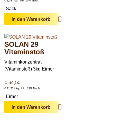
€
1,74 /
kg
inkl. 13% MwSt.
Sack
in den Warenkorb
SOLAN 29
Vitaminstoß
Vitaminkonzentrat
(Vitaminstoß) 3kg Eimer
€
64,50
€
21,50 /
kg
inkl. 13% MwSt.
Eimer
in den Warenkorb